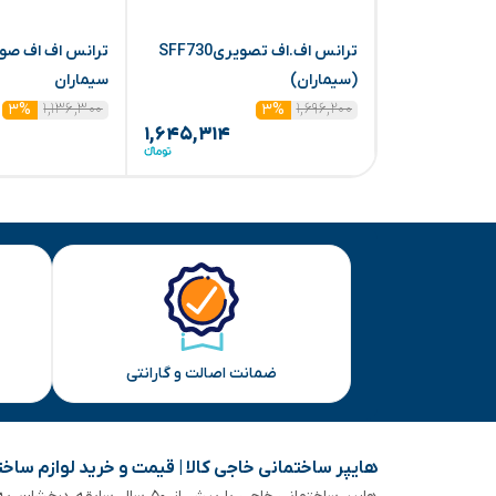
ترانس اف.اف تصویریSFF730
(سیماران)
سیماران
۱,۱۳۶,۳۰۰
۱,۶۹۶,۲۰۰
۳%
۳%
۱,۶۴۵,۳۱۴
ضمانت اصالت و گارانتی
هایپر ساختمانی خاجی‌ کالا | قیمت و خرید لوازم ساخ