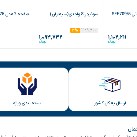
ترانس اف اف صوتی SFF709/5
سوئیچر 8 واحدی(سیماران)
صفحه 2 مدل 875 (الکتروپیک)
۱,۱۲۸,۶۰۰
۳%
۱,۰۹۴,۷۴۲
۱,۱۰۲,۲۱۱
ارسال به کل کشور
بسته بندی ویژه
تمان