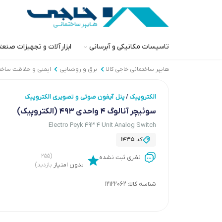
تاسیسات مکانیکی و آبرسانی
ابزارآلات و تجهیزات صنع
هایپر ساختمانی خاجی‌ کالا
برق و روشنایی
ایمنی و حفاظت ساخت
الکتروپیک
پنل آیفون صوتی و تصویری الکتروپیک
/
سوئیچر آنالوگ 4 واحدی 493 (الکتروپیک)
Electro Peyk 493 4 Unit Analog Switch
کد
1435
(۲۵۵
نظری ثبت نشده
بدون امتیاز
بازدید)
شناسه کالا:
12122062