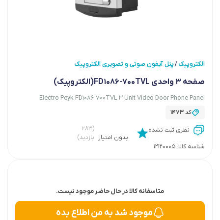
الکتروپیک
پنل آیفون صوتی و تصویری الکتروپیک
/
صفحه 3 واحدی FD1086-700TVL(الکتروپیک)
Electro Peyk FD1086 700TVL 3 Unit Video Door Phone Panel
کد
1473
(۲۸۳
نظری ثبت نشده
بدون امتیاز
بازدید)
شناسه کالا:
12120005
متاسفانه کالا در حال حاضر موجود نیست.
موجود شد به من اطلاع بده