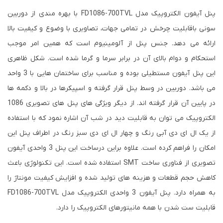
پنل آیفون الکتروپیک مدل FD1086-700TVL با بهره مندی از دوربین
سونی باقابلیت چرخش در تمامی جهات، تصاویری با وضوع و کیفیت بالا
ارائه می دهد. جنس پنل از آلومینیوم است که همین امر موجب
استحکام و دوام بالای آن در برابر سرما و گرما شده است. شکل ظاهری
این پنل آیفون مستطیلی بوده و مناسب برای ساختمان هایی با 3 واحد
می باشد. دوربین در وسط پنل قرار گرفته و اسپیکرها در بالا و دکمه ها
در پایین آن قرار گرفته اند. از دیگر ویژگی های پنل های تصویری 1086
الکتروپیک می توان به قابلیت دید در شب آن اشاره نمود که با استفاده
از یک ال ای دی آبی رنگ و چهار ال ای دی سبز رنگ در اطراف پنل این
امکان را فراهم کرده است. علاوه براین درساخت این پنل 3 واحدی آیفون
تصویری از فناوری ساخت SMT استفاده شده است. این تکنولوژی باعث
کاهش حجم قطعات و هزینه های تولید شده و افزایش کیفیت مونتاژ را
به همراه دارد. پنل آیفون 3 واحدی الکتروپیک مدل FD1086-700TVL
قابلیت ست شدن با همه مانیتورهای الکتروپیک را دارد.