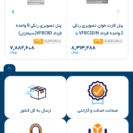
پنل کارت خوان تصویری رنگی
پنل تصویری رنگی 8 واحده
2 واحده فرداد VFBC2D/N با
فرداد VFBC8D(سیماران)
ف
۸,۵۷۰,۴۰۰
ماژول(سیماران)
۸,۱۲۶,۴۰۰
۳%
۳%
۷,۸۸۲,۶۰۸
۸,۳۱۳,۲۸۸
ضمانت اصالت و گارانتی
ارسال به کل کشور