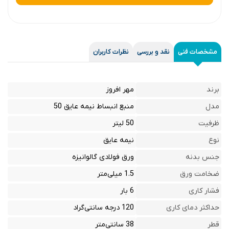
مشخصات فنی
نقد و بررسی
نظرات کاربران
برند
مهر افروز
مدل
منبع انبساط نیمه عایق 50
ظرفیت
50 لیتر
نوع
نیمه عایق
جنس بدنه
ورق فولادی گالوانیزه
ضخامت ورق
1.5 میلی‌متر
فشار کاری
6 بار
حداکثر دمای کاری
120 درجه سانتی‌گراد
قطر
38 سانتی‌متر