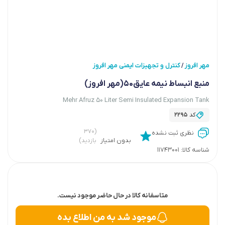
مهر افروز
کنترل و تجهیزات ایمنی مهر افروز
/
منبع انبساط نیمه عایق50(مهر افروز)
Mehr Afruz 50 Liter Semi Insulated Expansion Tank
کد
2295
(۳۷۰
نظری ثبت نشده
بدون امتیاز
بازدید)
شناسه کالا:
11743001
متاسفانه کالا در حال حاضر موجود نیست.
موجود شد به من اطلاع بده