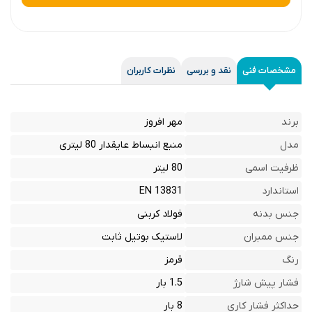
مشخصات فنی
نقد و بررسی
نظرات کاربران
برند
مهر افروز
مدل
منبع انبساط عایقدار 80 لیتری
ظرفیت اسمی
80 لیتر
استاندارد
EN 13831
جنس بدنه
فولاد کربنی
جنس ممبران
لاستیک بوتیل ثابت
رنگ
قرمز
فشار پیش شارژ
1.5 بار
حداکثر فشار کاری
8 بار