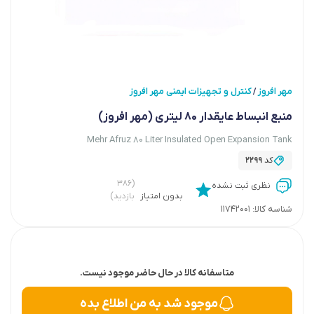
مهر افروز
کنترل و تجهیزات ایمنی مهر افروز
/
منبع انبساط عایقدار 80 لیتری (مهر افروز)
Mehr Afruz 80 Liter Insulated Open Expansion Tank
کد
2299
(۳۸۶
نظری ثبت نشده
بدون امتیاز
بازدید)
شناسه کالا:
11742001
متاسفانه کالا در حال حاضر موجود نیست.
موجود شد به من اطلاع بده