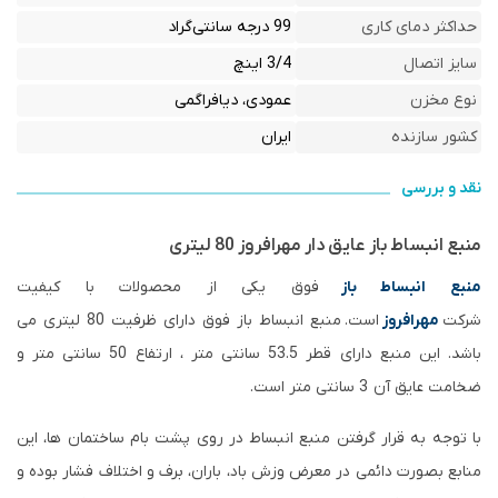
حداکثر دمای کاری
99 درجه سانتی‌گراد
سایز اتصال
3/4 اینچ
نوع مخزن
عمودی، دیافراگمی
کشور سازنده
ایران
نقد و بررسی
منبع انبساط باز عایق دار مهرافروز 80 لیتری
منبع انبساط باز
فوق یکی از محصولات با کیفیت
شرکت
مهرافروز
است. منبع انبساط باز فوق دارای ظرفیت 80 لیتری می
باشد. این منبع دارای قطر 53.5 سانتی متر ، ارتفاع 50 سانتی متر و
ضخامت عایق آن 3 سانتی متر است.
با توجه به قرار گرفتن منبع انبساط در روی پشت بام ساختمان ها، این
منابع بصورت دائمی در معرض وزش باد، باران، برف و اختلاف فشار بوده و