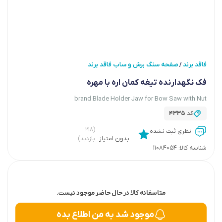
فاقد برند
صفحه سنگ برش و ساب فاقد برند
/
فک نگهدارنده تیغه کمان اره با مهره
brand Blade Holder Jaw for Bow Saw with Nut
کد
4335
(۲۱۸
نظری ثبت نشده
بدون امتیاز
بازدید)
شناسه کالا:
11084054
متاسفانه کالا در حال حاضر موجود نیست.
موجود شد به من اطلاع بده