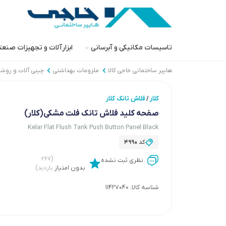
تاسیسات مکانیکی و آبرسانی
ابزارآلات و تجهیزات صنع
هایپر ساختمانی خاجی‌ کالا
ملزومات بهداشتی
چینی آلات و روش
کلار
فلاش تانک کلار
/
صفحه کلید فلاش تانک فلت مشکی(کلار)
Kelar Flat Flush Tank Push Button Panel Black
کد
4990
(۲۶۷
نظری ثبت نشده
بدون امتیاز
بازدید)
شناسه کالا:
11427040