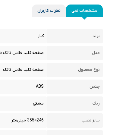
مشخصات فنی
نظرات کاربران
برند
کلار
مدل
صفحه کلید فلاش تانک 
نوع محصول
صفحه کلید فلاش تانک
جنس
ABS
رنگ
مشکی
سایز نصب
246×355 میلی‌متر