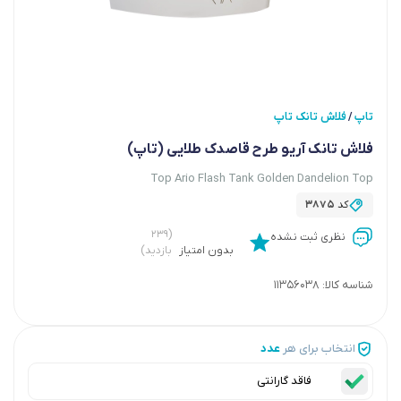
تاپ
فلاش تانک تاپ
/
فلاش تانک آریو طرح قاصدک طلایی (تاپ)
Top Ario Flash Tank Golden Dandelion Top
کد
3875
(۲۳۹
نظری ثبت نشده
بدون امتیاز
بازدید)
شناسه کالا:
11356038
انتخاب برای هر
عدد
فاقد گارانتی