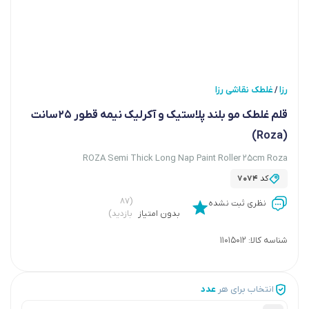
رزا
غلطک نقاشی رزا
/
قلم غلطک مو بلند پلاستیک و آکرلیک نیمه قطور 25سانت
(Roza)
ROZA Semi Thick Long Nap Paint Roller 25cm Roza
کد
7074
(۸۷
نظری ثبت نشده
بدون امتیاز
بازدید)
شناسه کالا:
11015012
انتخاب برای هر
عدد