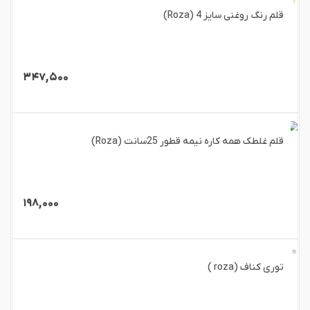
قلم رنگ روغنی سایز 4 (Roza)
۳۴۷,۵۰۰
قلم غلطک همه کاره نیمه قطور 25سانت (Roza)
۱۹۸,۰۰۰
توری کناف (roza )