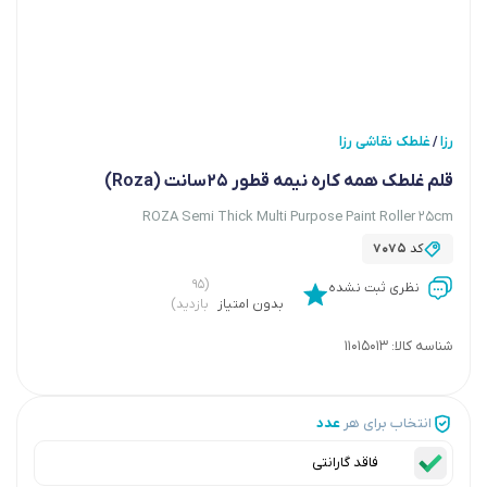
رزا
غلطک نقاشی رزا
/
قلم غلطک همه کاره نیمه قطور 25سانت (Roza)
ROZA Semi Thick Multi Purpose Paint Roller 25cm
کد
7075
(۹۵
نظری ثبت نشده
بدون امتیاز
بازدید)
شناسه کالا:
11015013
انتخاب برای هر
عدد
فاقد گارانتی