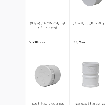
ینو پلاستیک)
لوله پلیکا( 15*160 ) (ض3.2)
(وینو پلاستیک)
۶,۶۱۴,۰۰۰
۲۹,۵۰۰
بوشن ترمزدار 63 پلیکا(وینو
رابط دریچه بازدید 110 پلیکا