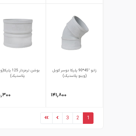
زانو °45*90 پلیکا دوسر کوبل
بوشن ترمزدار 125 پلی
(وینو پلاستیک)
پلاستیک)
۰,۳۰۰
۱۴۱,۸۰۰
3
2
1