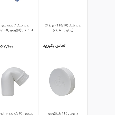
لوله پلیکا (110/10)(ض3.2)
لوله پلیکا 7 نیمه قوی
(وینو پلاستیک)
استاندارد(3)(وینو پلاستیک)
تماس بگیرید
۸۶۷,۹۰۰
درپوش 110 پلیکا(وینو
سیفون 90 تک بدون زان