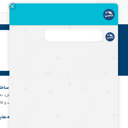
ارسال
ضمانت اصالت و گارانتی
هایپر ساختمانی خاجی‌ کالا | قیمت و خرید لوازم ساخ
هایپر ساختمانی خاجی‌ با بیش
ابزارفروشی کوچک آغاز کرد و با گسترش تدریجی خدمات و کا
آدرس:جاده شهریار به ملارد،بعد از شهرک جعفریه،های