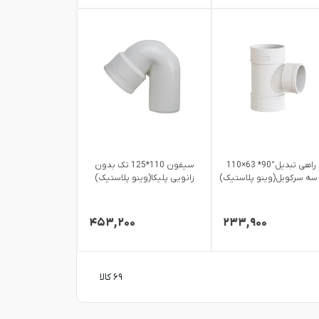
سه راهی تبدیل°90* 63×110
سیفون 110*125 تک بدون
 سه سرکوبل(وینو پلاستیک)
زانویی پلیکا(وینو پلاستیک)
۴۵۳,۲۰۰
۲۳۳,۹۰۰
۶۹ کالا