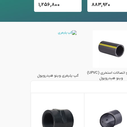
۷۴۰
۱,۲۵۶,۸۰۰
۸۸۳,۹۲۰
لوله و اتصالات استخری (UPVC)
گپ پلیمری وینو هیدروپول
اتصالات UPVC وینو هیدروپول
وینو هیدروپول