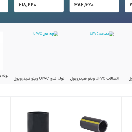
۶۱۸,۲۲۰
۳۸۶,۶۲۰
ل
اتصالات UPVC وینو هیدروپول
لوله های UPVC وینو هیدروپول