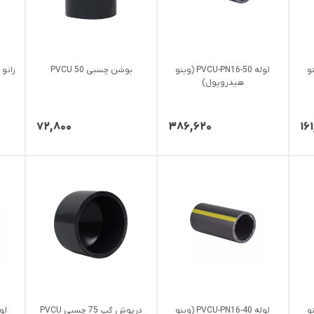
P (وینو
لوله PVCU-PN16-50 (وینو
بوشن چسبی 50 PVCU
هیدروپول)
۷۲,۸۰۰
۳۸۶,۶۲۰
۱۶
P (وینو
لوله PVCU-PN16-40 (وینو
درپوش گپ 75 چسبی PVCU