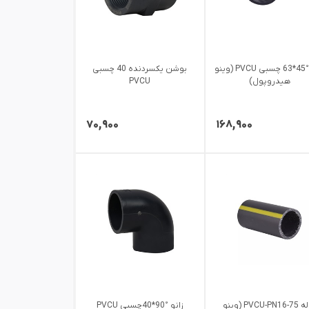
زانو °45*63 چسبی PVCU (وینو
بوشن یکسردنده 40 چسبی
هیدروپول)
PVCU
۷۰,۹۰۰
۱۶۸,۹۰۰
لوله PVCU-PN16-75 (وینو
زانو °90*40چسبی PVCU