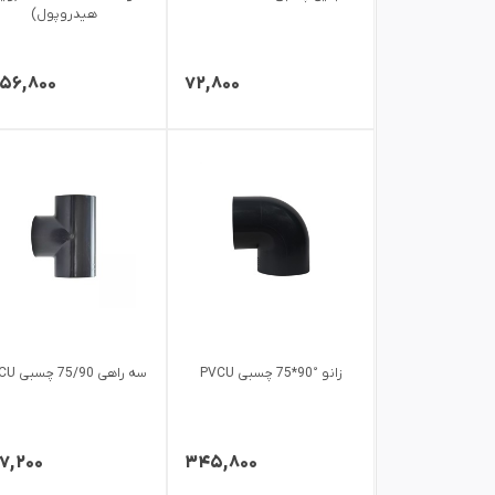
هیدروپول)
۲۵۶,۸۰۰
۷۲,۸۰۰
زانو °90*75 چسبی PVCU
سه راهی 75/90 چسبی PVCU
۷,۲۰۰
۳۴۵,۸۰۰