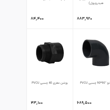
هیدروپول)
۸۴,۴۰۰
۸۸۳,۹۲۰
90*90 چسبی PVCU
بوشن مغزی 40 چسبی PVCU
۴۳,۱۰۰
۶۸۹,۵۰۰