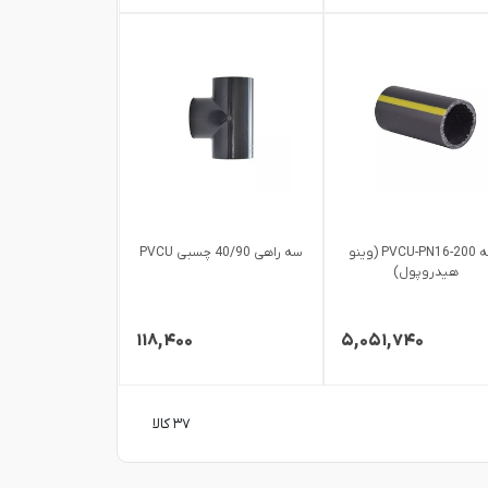
لوله PVCU-PN16-200 (وینو
سه راهی 40/90 چسبی PVCU
هیدروپول)
۱۱۸,۴۰۰
۵,۰۵۱,۷۴۰
۳۷ کالا