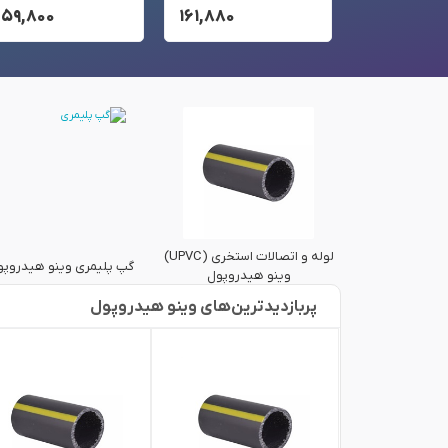
۲۵۹,۸۰۰
۱۶۱,۸۸۰
۶۸,۶۰۰
لوله و اتصالات استخری (UPVC)
گپ پلیمری وینو هیدروپو
وینو هیدروپول
پربازدید‌ترین‌های وینو هیدروپول