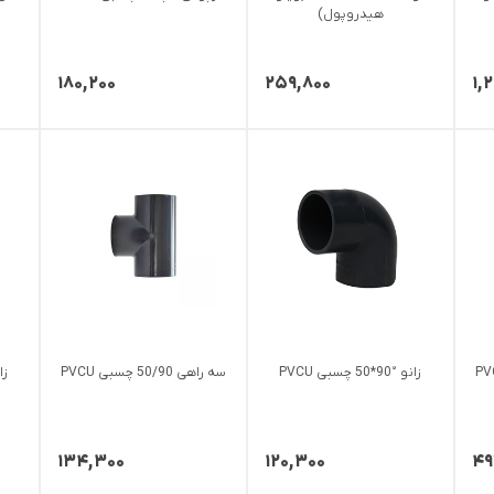
هیدروپول)
۱۸۰,۲۰۰
۲۵۹,۸۰۰
۱,
زانو °90*50 چسبی PVCU
سه راهی 50/90 چسبی PVCU
زانو °
۱۳۴,۳۰۰
۱۲۰,۳۰۰
۴۹