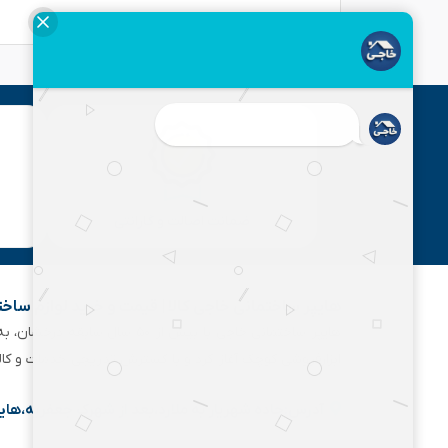
ارسال
ضمانت اصالت و گارانتی
هایپر ساختمانی خاجی‌ کالا | قیمت و خرید لوازم ساخ
هایپر ساختمانی خاجی‌ با بیش
ابزارفروشی کوچک آغاز کرد و با گسترش تدریجی خدمات و کا
آدرس:جاده شهریار به ملارد،بعد از شهرک جعفریه،های