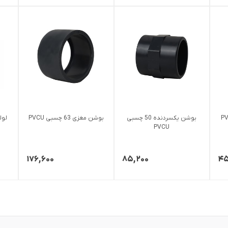
بوشن یکسردنده 50 چسبی
بوشن مغزی 63 چسبی PVCU
PVCU
۱۷۶,۶۰۰
۸۵,۲۰۰
۴۵