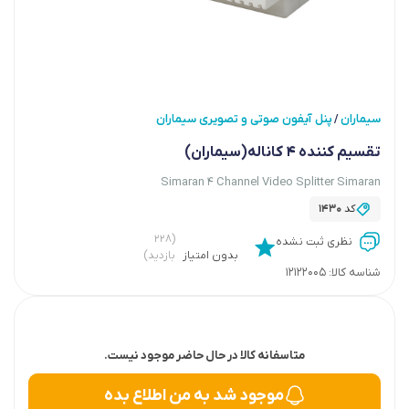
سیماران
پنل آیفون صوتی و تصویری سیماران
/
تقسیم کننده 4 کاناله(سیماران)
Simaran 4 Channel Video Splitter Simaran
کد
1430
(۲۲۸
نظری ثبت نشده
بدون امتیاز
بازدید)
شناسه کالا:
12122005
متاسفانه کالا در حال حاضر موجود نیست.
موجود شد به من اطلاع بده