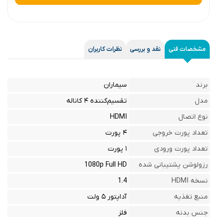
مشخصات فنی
نقد و بررسی
نظرات کاربران
برند
سیماران
مدل
تقسیم‌کننده ۴ کاناله
نوع اتصال
HDMI
تعداد پورت خروجی
۴ پورت
تعداد پورت ورودی
۱ پورت
رزولوشن پشتیبانی شده
1080p Full HD
نسخه HDMI
1.4
منبع تغذیه
آداپتور ۵ ولت
جنس بدنه
فلز