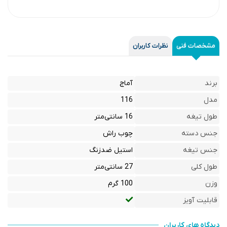
مشخصات فنی
نظرات کاربران
برند
آماج
مدل
116
طول تیغه
16 سانتی‌متر
جنس دسته
چوب راش
جنس تیغه
استیل ضدزنگ
طول کلی
27 سانتی‌متر
وزن
100 گرم
قابلیت آویز
دیدگاه های کاربران