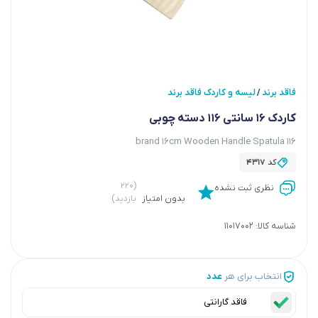
فاقد برند
لیسه و کاردک فاقد برند
/
کاردک 16 سانتی 116 دسته چوبی
brand 16cm Wooden Handle Spatula 116
کد
4317
(۲۲۰
نظری ثبت نشده
بدون امتیاز
بازدید)
شناسه کالا:
11017002
انتخاب برای هر
عدد
فاقد گارانتی