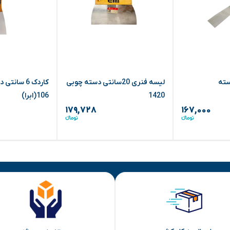
 دسته
لیسه فنری 20سانتی دسته چوبی
کاردک 6 سان
1420
106(ابرا)
۱۷۹,۷۲۸
۱۶۷,۰۰۰