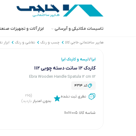
تاسیسات مکانیکی و آبرسانی
ابزارآلات و تجهیزات صنع
هایپر ساختمانی خاجی‌ کالا
چسب و رنگ
نقاشی و رنگ
ابزار ن
ابرا
لیسه و کاردک ابرا
/
کاردک 12 سانت دسته چوبی 112
Ebra Wooden Handle Spatula 12 cm 112
کد
4314
(۲۶۵
نظری ثبت نشده
بدون امتیاز
بازدید)
شناسه کالا:
11017005