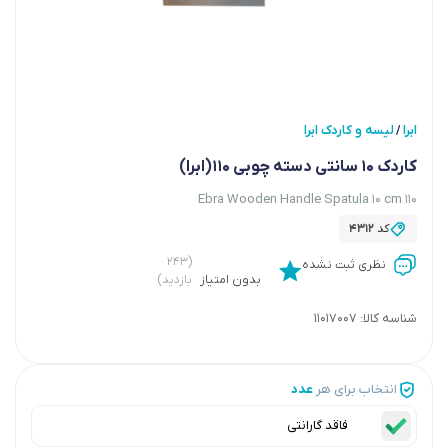
ابرا
لیسه و کاردک ابرا
/
کاردک 10 سانتی دسته چوبی 110(ابرا)
Ebra Wooden Handle Spatula 10 cm 110
کد
4312
(۲۴۳
نظری ثبت نشده
بدون امتیاز
بازدید)
شناسه کالا:
11017007
انتخاب برای هر
عدد
فاقد گارانتی