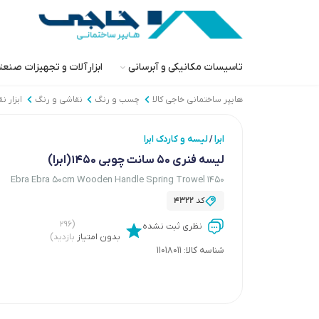
تاسیسات مکانیکی و آبرسانی
ابزارآلات و تجهیزات صنع
هایپر ساختمانی خاجی‌ کالا
چسب و رنگ
نقاشی و رنگ
ابزار ن
ابرا
لیسه و کاردک ابرا
/
لیسه فنری 50 سانت چوبی 1450(ابرا)
Ebra Ebra 50cm Wooden Handle Spring Trowel 1450
کد
4322
(۲۹۶
نظری ثبت نشده
بدون امتیاز
بازدید)
شناسه کالا:
11018011