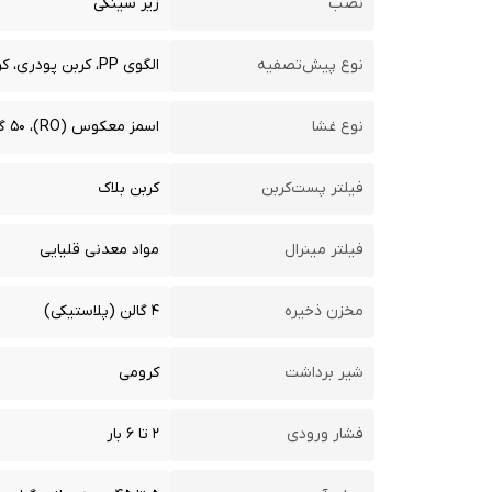
نصب
زیر سینکی
نوع پیش‌تصفیه
الگوی PP، کربن پودری، کربن بلاک
نوع غشا
اسمز معکوس (RO)، ۵۰ گالن
فیلتر پست‌کربن
کربن بلاک
فیلتر مینرال
مواد معدنی قلیایی
مخزن ذخیره
۴ گالن (پلاستیکی)
شیر برداشت
کرومی
فشار ورودی
۲ تا ۶ بار