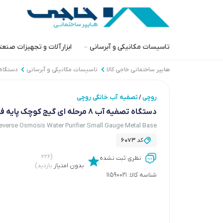
تاسیسات مکانیکی و آبرسانی
ابزارآلات و تجهیزات صنع
هایپر ساختمانی خاجی‌ کالا
تاسیسات مکانیکی و آبرسانی
دستگاه
روچی
تصفیه آب خانگی روچی
/
دستگاه تصفیه آب 8 مرحله ای گیج کوچک پایه فلزی RC-E08
everse Osmosis Water Purifier Small Gauge Metal Base
کد
6073
(۲۲۶
نظری ثبت نشده
بدون امتیاز
بازدید)
شناسه کالا:
11590021