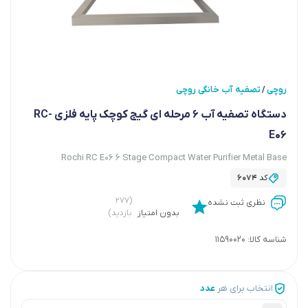
روچی
تصفیه آب خانگی روچی
/
دستگاه تصفیه آب 6 مرحله ای گیج کوچک پایه فلزی RC-
E06
Rochi RC E06 6 Stage Compact Water Purifier Metal Base
کد
6074
(۲۷۷
نظری ثبت نشده
بدون امتیاز
بازدید)
شناسه کالا:
11590020
انتخاب برای هر
عدد