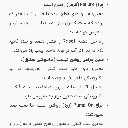
چراغ Failure (قرمز) روشن است:
معنی:
آب ورودی قطع شده یا فشار آب آنقدر کم
بوده که ست کنترل برای محافظت از پمپ، آن را
خاموش کرده است.
راه حل:
دکمه
Reset
را فشار دهید و چند ثانیه
نگه دارید. اگر آب در لوله باشد، پمپ راه می‌افتد.
هیچ چراغی روشن نیست (خاموشی مطلق):
معنی:
برق وارد ست کنترل نمی‌شود یا برد
الکترونیکی داخل آن سوخته است.
راه حل:
اگر از سلامت پریز مطمئنید، احتمالاً کیت
الکترونیکی ست کنترل نیاز به تعویض دارد.
چراغ Pump On (زرد) روشن است اما پمپ صدا
نمی‌دهد:
معنی:
ست کنترل دستور روشن شدن داده (برق را