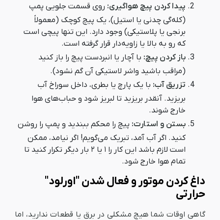
پیدا کردن پیچ هواگیری:
روی قسمت جلویی پمپ
(کله‌گی چدنی یا استیل)، یک پیچ کوچک (معمولاً
برنجی یا پلاستیکی) وجود دارد. این تنها پیچی است
که رو به بالا یا زاویه‌دار قرار گرفته است.
باز کردن پیچ:
با آچار یا انبردست پیچ را باز کنید
(مراقب باشید واشر لاستیکی آن گم نشود).
تزریق آب:
با یک پارچ یا بطری، داخل سوراخ آب
بریزید. آنقدر بریزید تا لبریز شود و حباب‌های هوا
خارج شوند.
بستن و استارت:
پیچ را محکم ببندید و پمپ را روشن
کنید. اگر آب آمد، تبریک می‌گویم! اگر نیامد، ممکن
است لازم باشد این کار را ۱ یا ۲ بار دیگر تکرار کنید تا
تمام هوا خارج شود.
داغ کردن موتور و فعال شدن "اورلود"
حرارتی
گاهی اوقات شما هیچ مشکلی در برق یا قطعات ندارید، اما