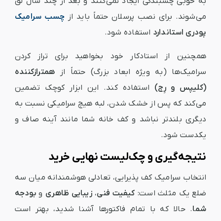
به خوبی چسبندگی ایجاد نمی‌کنند و بعد از چند سال لق
می‌شوند. برای نصب پرسلان حتماً باید از
چسب سرامیک
پودری استاندارد
استفاده شود.
همچنین از استادکار خود بخواهید برای تراز کردن
سرامیک‌ها (به ویژه ابعاد بزرگ) حتماً از
همترازکننده
(کلیپس و رِج)
استفاده کند. این ابزار کوچک تضمین
می‌کند که پس از خشک شدن، لبه هیچ سرامیکی نسبت به
دیگری بلندتر نباشد و کف خانه شما مانند آینه صاف و
یکدست شود.
نتیجه‌گیری و چک‌لیست نهایی خرید
انتخاب سرامیک کف پذیرایی، تعادلی هوشمندانه میان سه
ضلع یک مثلث است:
کیفیت فنی
،
زیبایی ظاهری
و
بودجه
شما
. حالا که با تمام فاکتورها آشنا شدید، بهتر است