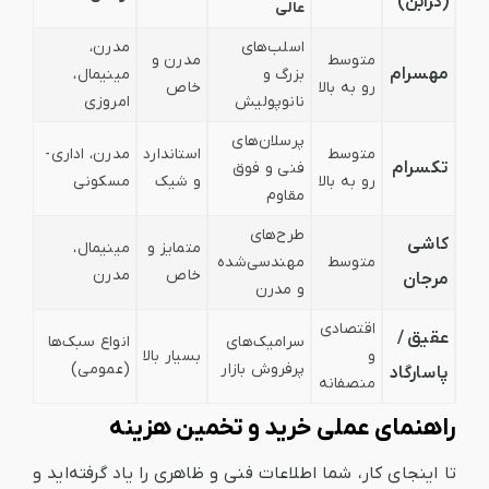
(کرابن)
عالی
اسلب‌های
مدرن،
متوسط
مدرن و
مهسرام
بزرگ و
مینیمال،
رو به بالا
خاص
نانوپولیش
امروزی
پرسلان‌های
متوسط
استاندارد
مدرن، اداری-
تکسرام
فنی و فوق
رو به بالا
و شیک
مسکونی
مقاوم
طرح‌های
کاشی
متمایز و
مینیمال،
متوسط
مهندسی‌شده
خاص
مدرن
مرجان
و مدرن
اقتصادی
عقیق /
سرامیک‌های
انواع سبک‌ها
و
بسیار بالا
پرفروش بازار
(عمومی)
پاسارگاد
منصفانه
راهنمای عملی خرید و تخمین هزینه
تا اینجای کار، شما اطلاعات فنی و ظاهری را یاد گرفته‌اید و