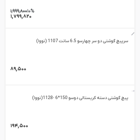
۱,۹۹۹,۸۰۰
۱۰%
۱,۷۹۹,۸۲۰
سرپیچ گوشتی دو سر چهارسو 6.5 سانت 1107 (نووا)
۸۹,۵۰۰
پیچ گوشتی دسته کریستالی دوسو 150*6 -1128(نووا)
۱۹۴,۵۰۰