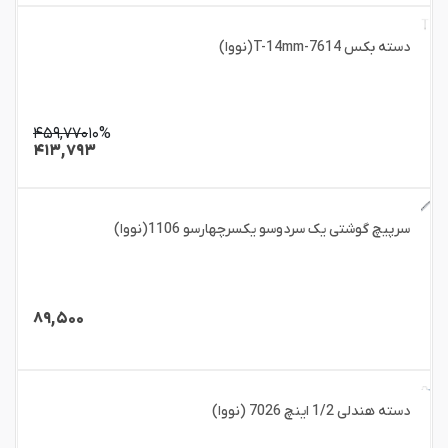
دسته بکس T-14mm-7614(نووا)
۴۵۹,۷۷۰
۱۰%
۴۱۳,۷۹۳
سرپیچ گوشتی یک سردوسو یکسرچهارسو 1106(نووا)
۸۹,۵۰۰
دسته هندلی 1/2 اینچ 7026 (نووا)