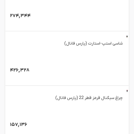
۲۷۴,۳۴۴
شاسی استپ-استارت (پارس فانال)
۴۲۶,۳۲۸
چراغ سیگنال قرمز قطر 22 (پارس فانال)
۱۵۷,۱۳۶