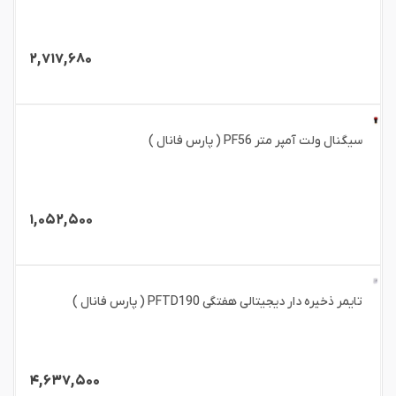
۲,۷۱۷,۶۸۰
سیگنال ولت آمپر متر PF56 ( پارس فانال )
۱,۰۵۲,۵۰۰
تایمر ذخیره دار دیجیتالی هفتگی PFTD190 ( پارس فانال )
۴,۶۳۷,۵۰۰