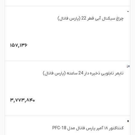
چراغ سیگنال آبی قطر 22 (پارس فانال)
۱۵۷,۱۳۶
تایمر تابلویی ذخیره دار 24 ساعته (پارس فانال)
۳,۷۷۳,۸۴۰
کنتاکتور ۱۸ آمپر پارس فانال مدل PFC-18