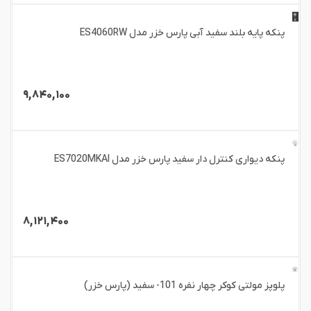
پنکه پایه بلند سفید آبی پارس خزر مدل ES4060RW
۹,۸۴۰,۱۰۰
پنکه دیواری کنترل دار سفید پارس خزر مدل ES7020MKAI
۸,۱۲۱,۴۰۰
پلوپز مولتی کوکر چهار نفره 101- سفید (پارس خزر)