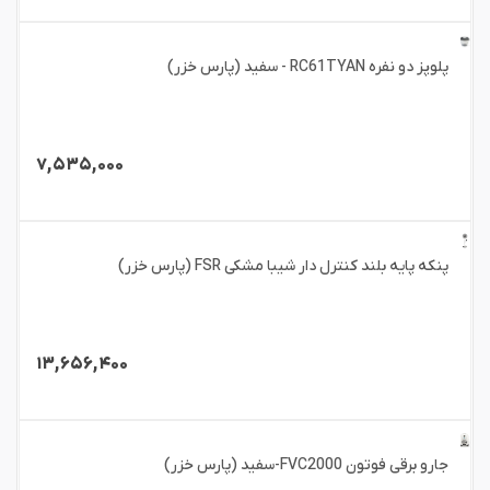
پلوپز دو نفره RC61TYAN - سفید (پارس خزر)
۷,۵۳۵,۰۰۰
پنکه پایه بلند کنترل دار شیبا مشکی FSR (پارس خزر)
۱۳,۶۵۶,۴۰۰
جارو برقی فوتون FVC2000-سفید (پارس خزر)