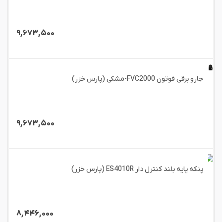
۹,۶۷۳,۵۰۰
جارو برقی فوتون FVC2000-مشکی (پارس خزر)
۹,۶۷۳,۵۰۰
پنکه پایه بلند کنترل دار ES4010R (پارس خزر)
۸,۴۴۶,۰۰۰