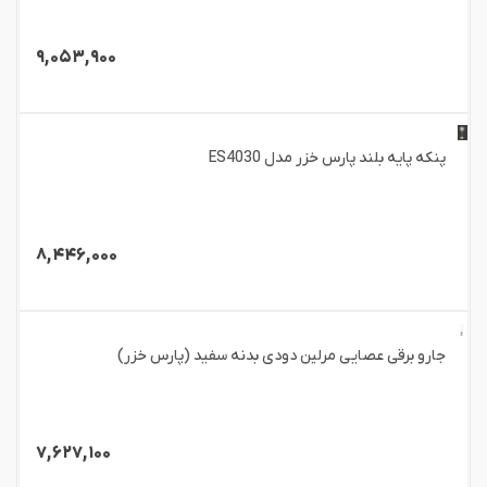
۹,۰۵۳,۹۰۰
پنکه پایه بلند پارس خزر مدل ES4030
۸,۴۴۶,۰۰۰
جارو برقی عصایی مرلین دودی بدنه سفید (پارس خزر)
۷,۶۲۷,۱۰۰