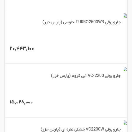
جارو برقی TURBO2500WB-طوسی (پارس خزر)
۲۰,۴۴۳,۱۰۰
جارو برقی VC-2200 آبی کروم (پارس خزر)
۱۵,۰۲۸,۰۰۰
جارو برقی VC2200W مشکی نقره ای (پارس خزر)