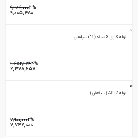
۹,۲۸۴,۰۰۰
۳%
۹,۰۰۵,۴۸۰
لوله گازی 3 سیاه (1") سپاهان
۲,۴۵۲,۲۲۴
۴%
۲,۳۷۸,۶۵۷
لوله API 7 (سپاهان)
۷,۹۰۰,۰۰۰
۲%
۷,۷۴۲,۰۰۰