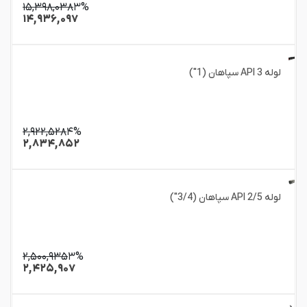
۱۵,۳۹۸,۰۳۸
۳%
۱۴,۹۳۶,۰۹۷
لوله 3 API سپاهان (1")
۲,۹۲۲,۵۲۸
۴%
۲,۸۳۴,۸۵۲
لوله 2/5 API سپاهان (3/4")
۲,۵۰۰,۹۳۵
۳%
۲,۴۲۵,۹۰۷