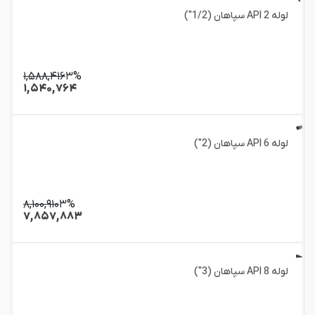
لوله 2 API سپاهان (1/2")
۱,۵۸۸,۴۱۶
۳%
۱,۵۴۰,۷۶۴
لوله 6 API سپاهان (2")
۸,۱۰۰,۹۱۰
۳%
۷,۸۵۷,۸۸۳
لوله 8 API سپاهان (3")