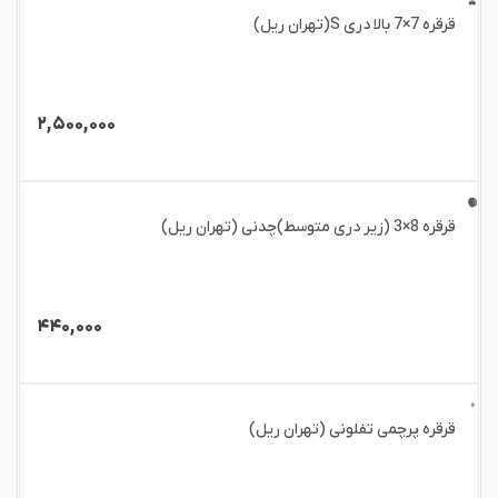
قرقره 7×7 بالا دری S(تهران ریل)
۲,۵۰۰,۰۰۰
قرقره 8×3 (زیر دری متوسط)چدنی (تهران ریل)
۴۴۰,۰۰۰
قرقره پرچمی تفلونی (تهران ریل)