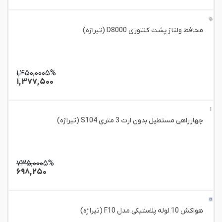
محافظ ولتاژ پشت کنتوری D8000 (تیراژه)
۱,۴۵۰,۰۰۰
۵%
۱,۳۷۷,۵۰۰
چهارراهی مستطیل بدون ارت 3 متری S104 (تیراژه)
۷۳۵,۰۰۰
۵%
۶۹۸,۲۵۰
هواکش 10 لوله پلاستیکی مدل F10 (تیراژه)