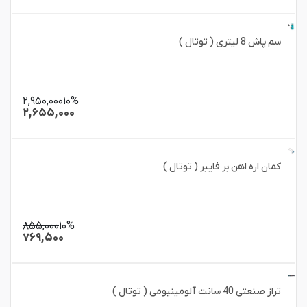
سم پاش 8 لیتری ( توتال )
۲,۹۵۰,۰۰۰
۱۰%
۲,۶۵۵,۰۰۰
کمان اره اهن بر فایبر ( توتال )
۸۵۵,۰۰۰
۱۰%
۷۶۹,۵۰۰
تراز صنعتی 40 سانت آلومینیومی ( توتال )