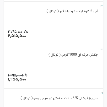
آچار2 کاره فرانسه و لوله گیر ( توتال )
۲,۷۹۵,۰۰۰
۱۰%
۲,۵۱۵,۵۰۰
چکش حرفه ای 1000 گرمی ( توتال )
۱,۳۹۵,۰۰۰
۱۰%
۱,۲۵۵,۵۰۰
سرپیچ گوشتی 6/5 سانت صنعتی دو سر چهارسو ( توتال )