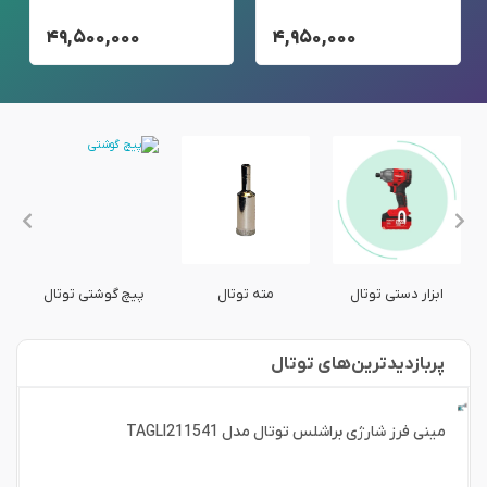
۴۹,۵۰۰,۰۰۰
۴,۹۵۰,۰۰۰
ابزار دستی توتال
مته توتال
پیچ گوشتی توتال
پربازدید‌ترین‌های توتال
مینی فرز شارژی براشلس توتال مدل TAGLI211541