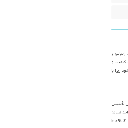
 زیبایی و
 کیفیت و
د زیرا با
در سال 1361 تأسیس شد. در دهه اول تأسیس
حد نمونه
اً دارای گواهینامه های Iso 9001 :