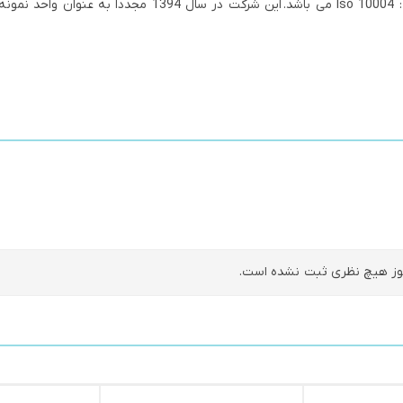
2008 و Iso 14001 : 2004 و Iso 10002 : 2004 و Iso 10004 : 2012 می باشد. این شرکت در سال 1394 مجد
ز هیچ نظری ثبت نشده است.