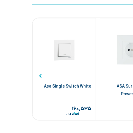
unded Surge
Asa Single Switch White
ASA Sur
cted Socket
Power
۱۸۱,۸۷۵
۱۶۰,۵۳۵
تومان
تومان