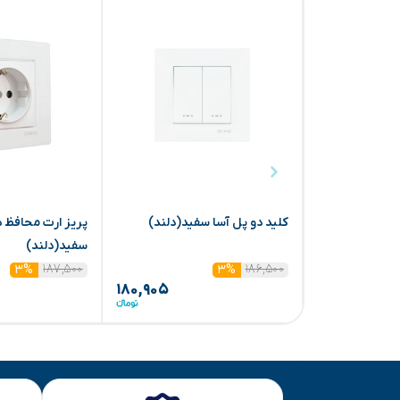
کلید دو پل آسا سفید(دلند)
پریز ارت محافظ دا
سفید(دلند)
۱۸۷,۵۰۰
۱۸۶,۵۰۰
۳%
۳%
۱۸۰,۹۰۵