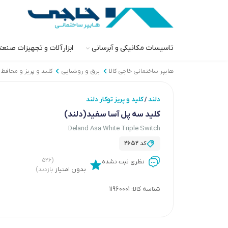
تاسیسات مکانیکی و آبرسانی
ابزارآلات و تجهیزات صنع
هایپر ساختمانی خاجی‌ کالا
برق و روشنایی
کلید و پریز و محافظ
دلند
کلید و پریز توکار دلند
/
کلید سه پل آسا سفید(دلند)
Deland Asa White Triple Switch
کد
2652
(۵۲۶
نظری ثبت نشده
بدون امتیاز
بازدید)
شناسه کالا:
11960001