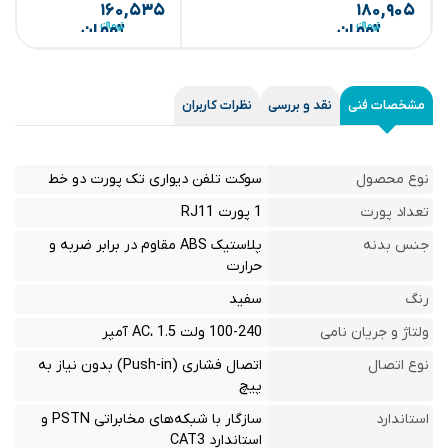
۱۶۰,۵۳۵
۱۸۰,۹۰۵
تومان
تومان
مشخصات فنی
نقد و بررسی
نظرات کاربران
نوع محصول
سوکت تلفن دیواری تک پورت دو خط
تعداد پورت
1 پورت RJ11
جنس بدنه
پلاستیک ABS مقاوم در برابر ضربه و
حرارت
رنگ
سفید
ولتاژ و جریان نامی
100-240 ولت AC، 1.5 آمپر
نوع اتصال
اتصال فشاری (Push-in) بدون نیاز به
پیچ
استاندارد
سازگار با شبکه‌های مخابراتی PSTN و
استاندارد CAT3