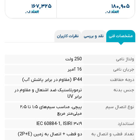
۱۶۷,۳۲۵
۱۸۰,۹۰۵
تومان
تومان
مشخصات فنی
نقد و بررسی
نظرات کاربران
ولتاژ نامی
250 ولت
جریان نامی
16 آمپر
درجه حفاظت
IP44 (مقاوم در برابر پاشش آب)
جنس بدنه
ترموپلاستیک ضد اشتعال و مقاوم در
برابر UV
نوع اتصال سیم
پیچی، مناسب سیم‌های ۱٫۵ تا ۲٫۵
میلی‌متر مربع
استاندارد
IEC 60884-1, ISIRI ۳۰۱۹
تعداد قطب و اتصال به
دو قطب + اتصال به زمین (2P+E)