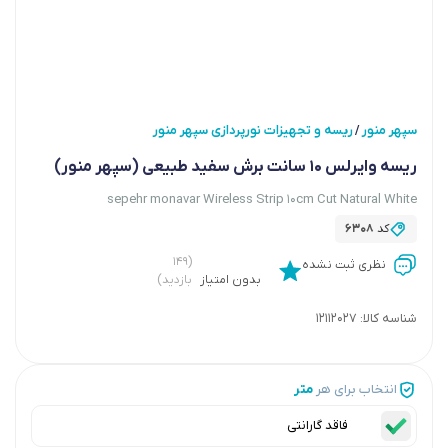
سپهر منور
ریسه و تجهیزات نورپردازی سپهر منور
/
ریسه وایرلس 10 سانت برش سفید طبیعی (سپهر منور)
sepehr monavar Wireless Strip 10cm Cut Natural White
کد
6308
(۱۴۹
نظری ثبت نشده
بدون امتیاز
بازدید)
شناسه کالا:
12112027
انتخاب برای هر
متر
فاقد گارانتی