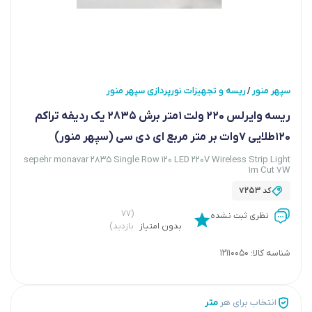
سپهر منور
ریسه و تجهیزات نورپردازی سپهر منور
/
ریسه وایرلس 220 ولت 1متر برش 2835 یک ردیفه تراکم
120طلایی 7وات بر متر مربع ای دی سی (سپهر منور)
sepehr monavar 2835 Single Row 120 LED 220V Wireless Strip Light
1m Cut 7W
کد
7253
(۷۷
نظری ثبت نشده
بدون امتیاز
بازدید)
شناسه کالا:
12110050
انتخاب برای هر
متر