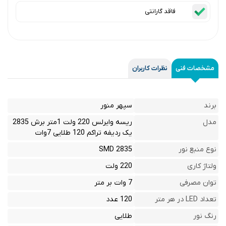
فاقد گارانتی
مشخصات فنی
نظرات کاربران
برند
سپهر منور
مدل
ریسه وایرلس 220 ولت 1متر برش 2835
یک ردیفه تراکم 120 طلایی 7وات
نوع منبع نور
SMD 2835
ولتاژ کاری
220 ولت
توان مصرفی
7 وات بر متر
تعداد LED در هر متر
120 عدد
رنگ نور
طلایی