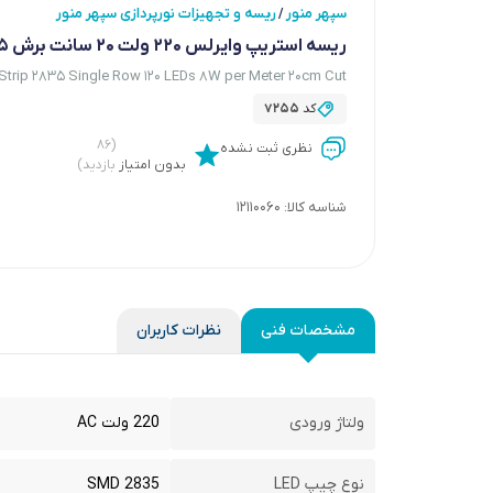
سپهر منور
ریسه و تجهیزات نورپردازی سپهر منور
/
ریسه استریپ وایرلس 220 ولت 20 سانت برش 2835 یک ردیفه تراکم120 8 وات بر متر آفتابی (سپهر منور)
Strip 2835 Single Row 120 LEDs 8W per Meter 20cm Cut
کد
7255
(۸۶
نظری ثبت نشده
بدون امتیاز
بازدید)
شناسه کالا:
12110060
مشخصات فنی
نظرات کاربران
ولتاژ ورودی
220 ولت AC
نوع چیپ LED
SMD 2835