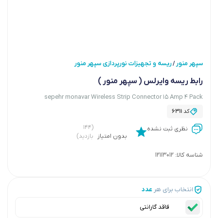
سپهر منور
ریسه و تجهیزات نورپردازی سپهر منور
/
رابط ریسه وایرلس ( سپهر منور )
sepehr monavar Wireless Strip Connector 15 Amp 4 Pack
کد
6311
(۱۴۴
نظری ثبت نشده
بدون امتیاز
بازدید)
شناسه کالا:
12113012
انتخاب برای هر
عدد
فاقد گارانتی