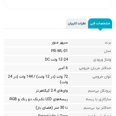
مشخصات فنی
نظرات کاربران
برند
سپهر منور
مدل
PR-WL-01
ولتاژ ورودی
12-24 ولت DC
حداکثر جریان خروجی
6 آمپر
توان خروجی
72 وات (در 12 ولت) / 144 وات (در 24
ولت)
پروتکل بی‌سیم
وای‌فای 2.4 گیگاهرتز
سازگاری با ریسه
ریسه‌های LED تک‌رنگ، دو رنگ و RGB
حداکثر برد بی‌سیم
تا 30 متر (فضای باز)