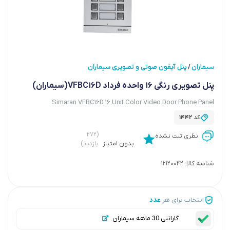
سیماران
پنل آیفون صوتی و تصویری سیماران
/
پنل تصویری رنگی 16 واحده فرداد VFBC16D(سیماران)
Simaran VFBC16D 16 Unit Color Video Door Phone Panel
کد
1442
(۲۷۲
نظری ثبت نشده
بدون امتیاز
بازدید)
شناسه کالا:
12120042
انتخاب برای هر
عدد
گارانتی 30 ماهه سیماران