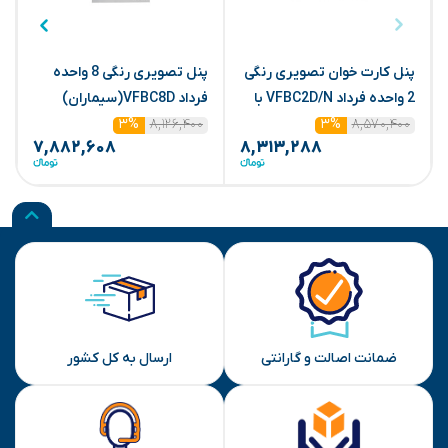
پنل کارت خوان تصویری رنگی
پنل تصویری رنگی 8 واحده
2 واحده فرداد VFBC2D/N با
فرداد VFBC8D(سیماران)
ف
۸,۵۷۰,۴۰۰
ماژول(سیماران)
۸,۱۲۶,۴۰۰
۳%
۳%
۷,۸۸۲,۶۰۸
۸,۳۱۳,۲۸۸
ضمانت اصالت و گارانتی
ارسال به کل کشور