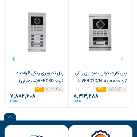
پنل کارت خوان تصویری رنگی
پنل تصویری رنگی 8 واحده
2 واحده فرداد VFBC2D/N با
فرداد VFBC8D(سیماران)
ف
۸,۵۷۰,۴۰۰
ماژول(سیماران)
۸,۱۲۶,۴۰۰
۳%
۳%
۷,۸۸۲,۶۰۸
۸,۳۱۳,۲۸۸