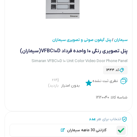
سیماران
پنل آیفون صوتی و تصویری سیماران
/
پنل تصویری رنگی 10 واحده فرداد VFBC10D(سیماران)
Simaran VFBC10D 10 Unit Color Video Door Phone Panel
کد
1444
(۲۸۹
نظری ثبت نشده
بدون امتیاز
بازدید)
شناسه کالا:
12120040
انتخاب برای هر
عدد
گارانتی 30 ماهه سیماران