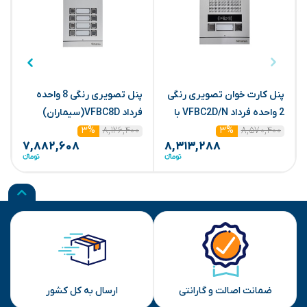
پنل کارت خوان تصویری رنگی
پنل تصویری رنگی 8 واحده
2 واحده فرداد VFBC2D/N با
فرداد VFBC8D(سیماران)
ف
۸,۵۷۰,۴۰۰
ماژول(سیماران)
۸,۱۲۶,۴۰۰
۳%
۳%
۷,۸۸۲,۶۰۸
۸,۳۱۳,۲۸۸
ضمانت اصالت و گارانتی
ارسال به کل کشور