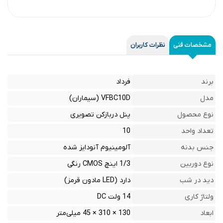
مشخصات فنی
نظرات کاربران
برند
فرداد
مدل
VFBC10D (سیماران)
نوع محصول
پنل دربازکن تصویری
تعداد واحد
10
جنس بدنه
آلومینیوم آنودایز شده
نوع دوربین
1/3 اینچ CMOS رنگی
دید در شب
دارد (LED مادون قرمز)
ولتاژ کاری
14 ولت DC
ابعاد
130 × 310 × 45 میلی‌متر