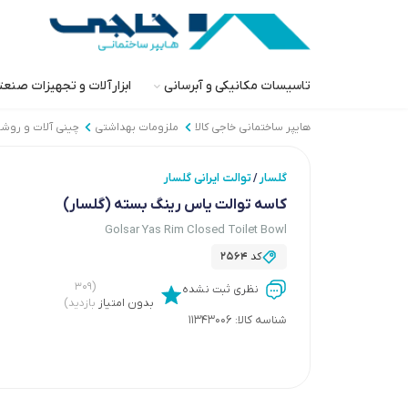
تاسیسات مکانیکی و آبرسانی
ابزارآلات و تجهیزات صنع
هایپر ساختمانی خاجی‌ کالا
ملزومات بهداشتی
چینی آلات و روش
گلسار
توالت ایرانی گلسار
/
کاسه توالت یاس رینگ بسته (گلسار)
Golsar Yas Rim Closed Toilet Bowl
کد
2564
(۳۰۹
نظری ثبت نشده
بدون امتیاز
بازدید)
شناسه کالا:
11343006