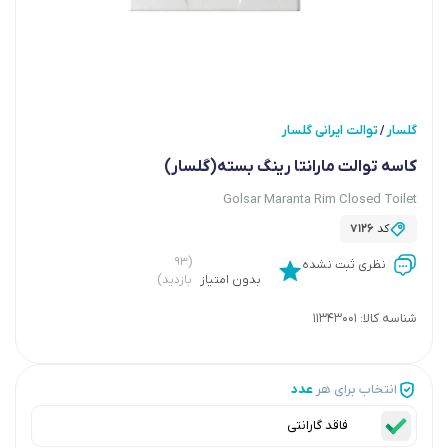
گلسار
توالت ایرانی گلسار
/
کاسه توالت مارانتا رینگ بسته(گلسار)
Golsar Maranta Rim Closed Toilet
کد
7126
(۹۳
نظری ثبت نشده
بدون امتیاز
بازدید)
شناسه کالا:
11343001
انتخاب برای هر
عدد
فاقد گارانتی