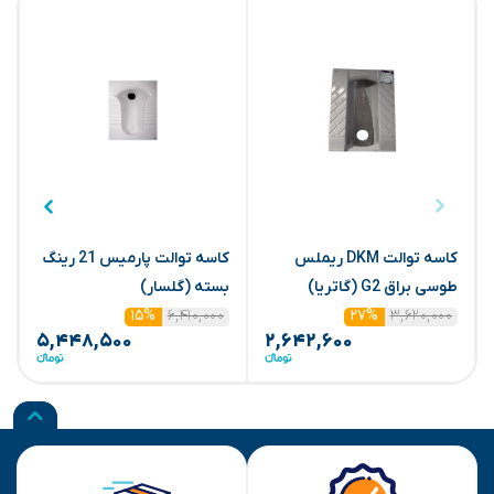
کاسه توالت DKM ریملس
کاسه توالت پارمیس 21 رینگ
طوسی براق G2 (گاتریا)
بسته (گلسار)
۳,۶۲۰,۰۰۰
۶,۴۱۰,۰۰۰
(
۱۵%
۲۷%
۵,۴۴۸,۵۰۰
۲,۶۴۲,۶۰۰