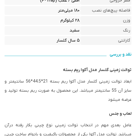
قطر خروجی
افقی / عقب (P-Trap)
فاصله پیچ‌های نصب
۱۸۰ میلی‌متر
وزن
۲۸ کیلوگرم
رنگ
سفید
گارانتی
۵ سال گلسار
نقد و بررسی
توالت زمینی گلسار مدل آکوا ریم بسته
ابعاد توالت زمینی گلسار مدل آکوا ریم بسته 21*44.5*56 سانتیمتر و
سایز آن 55 سانتیمتر میباشد. این محصول به صورت ریم بسته تولید و
عرضه میشود
لعاب و جنس
عامل بعدی مهم در انتخاب توالت زمینی نوع چینی بکار رفته درآن
میباشد. توالت مدل آکوا یکی از محصولات باکیفیت و بادوام ساخت چینی