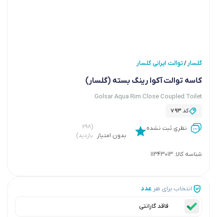
گلسار
توالت ایرانی گلسار
/
کاسه توالت آکوا رینگ بسته (گلسار)
Golsar Aqua Rim Close Coupled Toilet
کد
793
(۲۹۸
نظری ثبت نشده
بدون امتیاز
بازدید)
شناسه کالا:
11343013
انتخاب برای هر
عدد
فاقد گارانتی