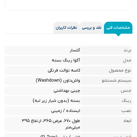
مشخصات فنی
نقد و بررسی
نظرات کاربران
برند
گلسار
مدل
آکوا رینگ بسته
نوع محصول
کاسه توالت فرنگی
سیستم شستشو
واش‌داون (Washdown)
جنس
چینی بهداشتی
رینگ
بسته (بدون شیار زیر لبه)
نصب
ایستاده / زمینی
ابعاد
طول ۶۷۰، عرض ۳۶۵، ارتفاع ۳۹۵
میلی‌متر