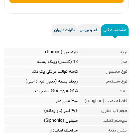
مشخصات فنی
نقد و بررسی
نظرات کاربران
برند
پارمیس (Parmis)
مدل
18 (گلسار) رینگ بسته
نوع محصول
کاسه توالت فرنگی یک تکه
نوع شستشو
رینگ بسته (بدون لبه داخلی)
ابعاد
۶۴.۵ × ۳۸ × ۶۶ سانتی‌متر
فاصله نصب (rough-in)
۳۰۰ میلی‌متر
حجم آب مخزن
۴/۶ لیتر (دو زمانه)
سیستم تخلیه
سیفون (Siphonic)
جنس بدنه
سرامیک لعاب‌دار