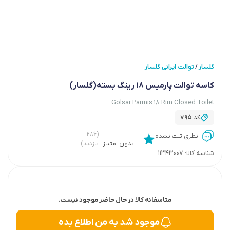
گلسار
توالت ایرانی گلسار
/
کاسه توالت پارمیس 18 رینگ بسته(گلسار)
Golsar Parmis 18 Rim Closed Toilet
کد
795
(۲۸۶
نظری ثبت نشده
بدون امتیاز
بازدید)
شناسه کالا:
11343007
متاسفانه کالا در حال حاضر موجود نیست.
موجود شد به من اطلاع بده