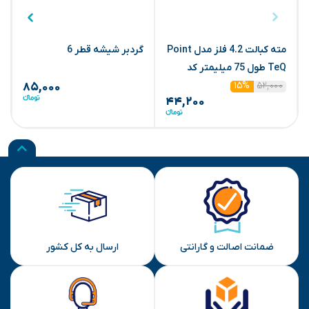
مته کبالت 4.2 فلز مدل Point
گردبر شیشه قطر 6
م
TeQ طول 75 میلیمتر کد
۵۲,۰۰۰
2608577210 (بوش) (ابزار
۱۵%
۸۵,۰۰۰
۴۴,۲۰۰
سرا)
ضمانت اصالت و گارانتی
ارسال به کل کشور