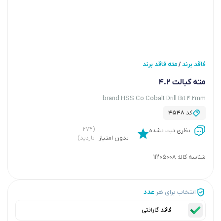
فاقد برند
مته فاقد برند
/
مته کبالت 4.2
brand HSS Co Cobalt Drill Bit 4.2mm
کد
4548
(۲۷۴
نظری ثبت نشده
بدون امتیاز
بازدید)
شناسه کالا:
11205008
انتخاب برای هر
عدد
فاقد گارانتی