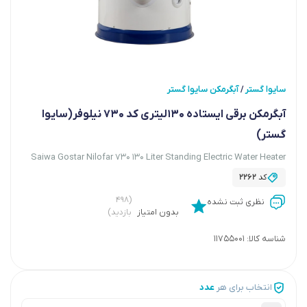
سایوا گستر
آبگرمکن سایوا گستر
/
آبگرمکن برقی ایستاده 130لیتری کد 730 نیلوفر(سایوا
گستر)
Saiwa Gostar Nilofar 730 130 Liter Standing Electric Water Heater
کد
2262
(۴۹۸
نظری ثبت نشده
بدون امتیاز
بازدید)
شناسه کالا:
11755001
انتخاب برای هر
عدد