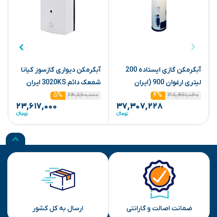
آبگرمکن گازی ایستاده 200
آبگرمکن دیواری گازسوز کیانا
آ
لیتری ارغوان 900 (ایران
شمعک دائم 3020KS ایران
0
۳۸,۴۶۱,۰۶۰
شرق) (سایوا گستر)
شرق
۲۴,۸۶۰,۰۰۰
۵%
۴%
۲۳,۶۱۷,۰۰۰
۳۷,۳۰۷,۲۲۸
ضمانت اصالت و گارانتی
ارسال به کل کشور