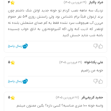
مراد پاکباز
۴
(۲۹ فروردین ۱۴۰۵)
نزدیک سه ماهه نصب کردم تو خونه جدید اوایل شک داشتم چون
برند ارغوان قبلاً برام ناشناس بود ولی راستش روزی ۴-۵ نفر حموم
می‌رن آب هیچوقت سرد نشده فقط یه کم صدای مشعلش بلنده نه
اونقدر که اذیت کنه ولی اگه آشپزخونه‌تون به اتاق خواب چسبیده
باشه شب شاید حسش کنید
ارسال پاسخ
علی یکتاخواه
۵
(۲۹ فروردین ۱۴۰۵)
خوبه من راضیم
ارسال پاسخ
حمید کریمی‌فر
۵
(۲۷ فروردین ۱۴۰۵)
واسه خونه ۱۰۰ متری مناسبه؟ کسی داره؟ بگین ممنون میشم