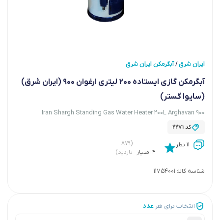
ایران شرق
آبگرمکن ایران شرق
/
آبگرمکن گازی ایستاده 200 لیتری ارغوان 900 (ایران شرق)
(سایوا گستر)
Iran Shargh Standing Gas Water Heater 200L Arghavan 900
کد
2271
(۸۷۹
۱۱ نظر
۴ امتیاز
بازدید)
شناسه کالا:
11754001
انتخاب برای هر
عدد