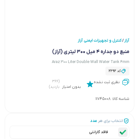
آراز
کنترل و تجهیزات ایمنی آراز
/
منبع دو جداره 4 میل 300 لیتری (آراز)
Araz 300 Liter Double Wall Water Tank 4mm
کد
2292
(۳۶۶
نظری ثبت نشده
بدون امتیاز
بازدید)
شناسه کالا:
11745008
انتخاب برای هر
عدد
فاقد گارانتی