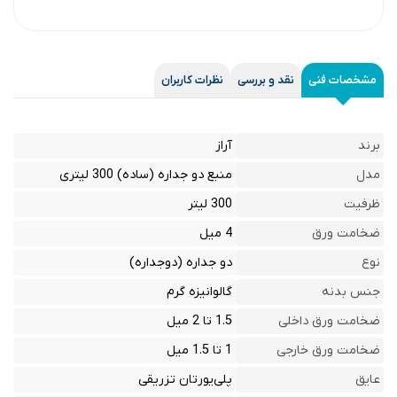
مشخصات فنی
نقد و بررسی
نظرات کاربران
برند
آراز
مدل
منبع دو جداره (ساده) 300 لیتری
ظرفیت
300 لیتر
ضخامت ورق
4 میل
نوع
دو جداره (دوجداره)
جنس بدنه
گالوانیزه گرم
ضخامت ورق داخلی
1.5 تا 2 میل
ضخامت ورق خارجی
1 تا 1.5 میل
عایق
پلی‌یورتان تزریقی