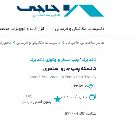
تاسیسات مکانیکی و آبرسانی
ابزارآلات و تجهیزات صنع
هایپر ساختمانی خاجی‌ کالا
تاسیسات مکانیکی و آبرسانی
تجهیزات
فاقد برند
پمپ استخر و جکوزی فاقد برند
/
کالسکه پمپ جارو استخری
brand Pool Vacuum Pump Cart Trolley
کد
2356
(۴۱۲
نظری ثبت نشده
بدون امتیاز
بازدید)
شناسه کالا:
11749001