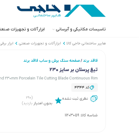
تاسیسات مکانیکی و آبرسانی
ابزارآلات و تجهیزات صنع
هایپر ساختمانی خاجی‌ کالا
ابزارآلات و تجهیزات صنعتی
ابزار برق
فاقد برند
صفحه سنگ برش و ساب فاقد برند
/
تیغ پرسلان بر سایز 230
nd 230mm Porcelain Tile Cutting Blade Continuous Rim
کد
4344
(۲۹۰
نظری ثبت نشده
بدون امتیاز
بازدید)
شناسه کالا:
11203059