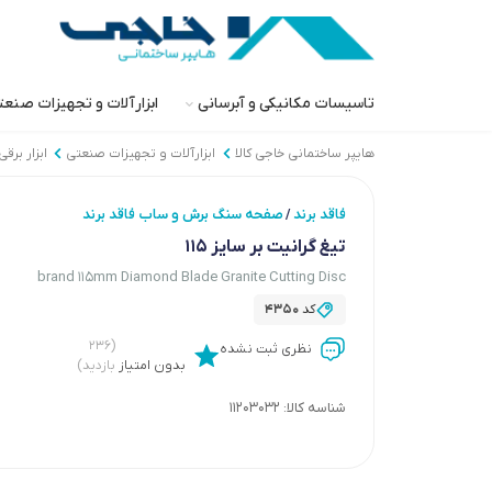
تاسیسات مکانیکی و آبرسانی
ابزارآلات و تجهیزات صنع
هایپر ساختمانی خاجی‌ کالا
ابزارآلات و تجهیزات صنعتی
ابزار برق
فاقد برند
صفحه سنگ برش و ساب فاقد برند
/
تیغ گرانیت بر سایز 115
brand 115mm Diamond Blade Granite Cutting Disc
کد
4350
(۲۳۶
نظری ثبت نشده
بدون امتیاز
بازدید)
شناسه کالا:
11203032